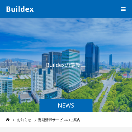
Buildex
B
u
i
l
d
e
x
の
最
新
ニ
ュ
ー
NEWS
お知らせ
定期清掃サービスのご案内